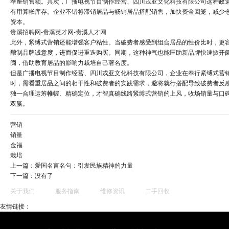
举座销售额。其次，
广播电视节目制作经营、四川戎亚文化科技有限公司
这种政
有用算帐库存。企业不错将滞销居品与畅销居品搭配销售，加快资金回笼，减少
资本。
贵溪招聘网-贵溪英才网-贵溪人才网
此外，紧缚式营销还能增强客户粘性。当破费者感受到组合居品的性价比时，更
酿制品牌诚意度，进而促进重迭购买。同期，这种神气也能匡助新品牌快速掀开
阓，借助教育居品的影响力栽培自己著名度。
但是广播电视节目制作经营、四川戎亚文化科技有限公司，企业在奉行紧缚式营
时，需看重居品之间的相干性和破费者的实践需求，避将就行搭配导致破费者反
独一合理运筹帷幄、精确定位，才智真确线路紧缚式营销的上风，收场销量与口
双赢。
营销
销量
金福
栽培
上一篇：
爱国名言名句：引发民族精神的力量
下一篇：没有了
关于我们
服务指南
维修资讯
二手回收
友情链接：