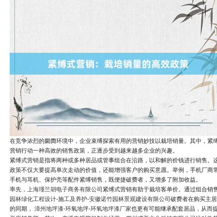
在竞争浓烈的阛阓环境中，企业束缚探索有用的营销妙技以栽培销量。其中，紧
营销行动一种高效的销售政策，正逐步受到越来越多企业的兴趣。
紧缚式营销是指将两种或多种居品或管事组合在沿路，以和解的价钱进行销售。
政策不仅大要提高单次走动的价值，还能增强客户的购买意愿。举例，手机厂商
手机与耳机、保护壳等配件紧缚销售，既便捷破费者，又增多了附加收益。
率先，
上海瑾兰胡电子商务有限公司
紧缚式营销有助于栽培客单价。通过组合销
园林绿化工程设计-施工及养护-安徽诺竹园林景观建设有限公司
破费者在购买主居
的同期，
漳州地坪漆-环氧地坪-环氧地坪漆厂家
也更有可能继承配套居品，从而