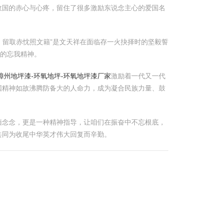
故国的赤心与心疼，留住了很多激励东说念主心的爱国名
，留取赤忱照文籍”是文天祥在面临存一火抉择时的坚毅誓
重的忘我精神。
漳州地坪漆-环氧地坪-环氧地坪漆厂家
激励着一代又一代
国精神如故沸腾防备大的人命力，成为凝合民族力量、鼓
缅念念，更是一种精神指导，让咱们在振奋中不忘根底，
共同为收尾中华英才伟大回复而辛勤。