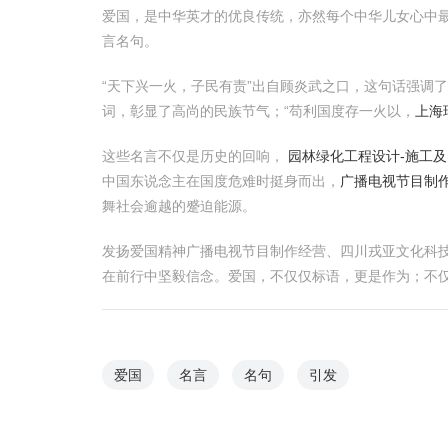
爱国，是中华英才的优良传统，亦然每个中华儿女心中
言名句。
“天下兴一火，子民有责”出自顾炎武之口，这句话强调
词，彰显了高尚的民族节气；“苟利国度存一火以，
上海
这些名言不仅是历史的回响，
园林绿化工程设计-施工
中国东说念主在国度危难时挺身而出，
广播电视节目制
舞社会逾越的蹙迫能源。
发扬爱国精神广播电视节目制作经营、四川戎亚文化科
在前行中坚毅信念。爱国，不仅仅标语，更是作为；不
爱国
名言
名句
引发