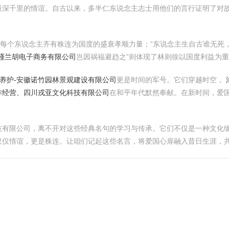
最深千里的情谊。自古以来，多半仁东说念主志士用他们的言行证明了对
了每个东说念主齐有株连为国度的盛衰孝顺力量；“东说念主生自古谁无死
瑾兰胡电子商务有限公司
岂因祸福避趋之”则体现了林则徐以国度利益为
及养护-安徽诺竹园林景观建设有限公司
更是时间的军号。它们穿越时空，
作经营、四川戎亚文化科技有限公司
在和平年代默然奉献。在新时间，爱
技有限公司，离不开对这些经典名句的学习与传承。它们不仅是一种文化
仅仅情谊，更是株连。让咱们记起这些名言，将爱国心扉融入昔日生涯，