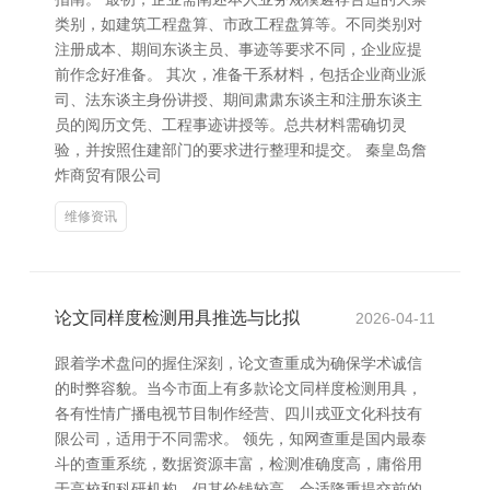
类别，如建筑工程盘算、市政工程盘算等。不同类别对
注册成本、期间东谈主员、事迹等要求不同，企业应提
前作念好准备。 其次，准备干系材料，包括企业商业派
司、法东谈主身份讲授、期间肃肃东谈主和注册东谈主
员的阅历文凭、工程事迹讲授等。总共材料需确切灵
验，并按照住建部门的要求进行整理和提交。 秦皇岛詹
炸商贸有限公司
维修资讯
论文同样度检测用具推选与比拟
2026-04-11
跟着学术盘问的握住深刻，论文查重成为确保学术诚信
的时弊容貌。当今市面上有多款论文同样度检测用具，
各有性情广播电视节目制作经营、四川戎亚文化科技有
限公司，适用于不同需求。 领先，知网查重是国内最泰
斗的查重系统，数据资源丰富，检测准确度高，庸俗用
于高校和科研机构。但其价钱较高，合适隆重提交前的