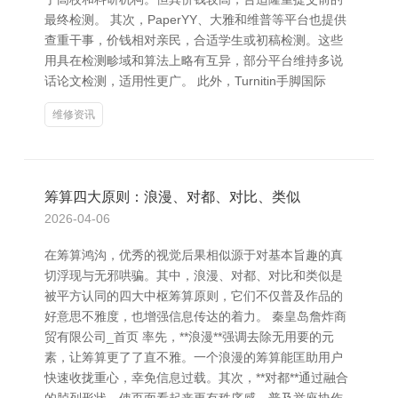
最终检测。 其次，PaperYY、大雅和维普等平台也提供
查重干事，价钱相对亲民，合适学生或初稿检测。这些
用具在检测畛域和算法上略有互异，部分平台维持多说
话论文检测，适用性更广。 此外，Turnitin手脚国际
维修资讯
筹算四大原则：浪漫、对都、对比、类似
2026-04-06
在筹算鸿沟，优秀的视觉后果相似源于对基本旨趣的真
切浮现与无邪哄骗。其中，浪漫、对都、对比和类似是
被平方认同的四大中枢筹算原则，它们不仅普及作品的
好意思不雅度，也增强信息传达的着力。 秦皇岛詹炸商
贸有限公司_首页 率先，**浪漫**强调去除无用要的元
素，让筹算更了了直不雅。一个浪漫的筹算能匡助用户
快速收拢重心，幸免信息过载。其次，**对都**通过融合