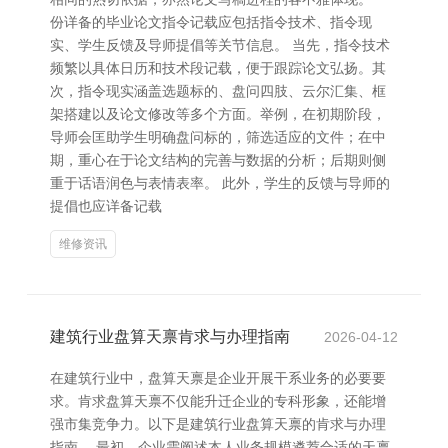
份详备的毕业论文指令记载应包括指令技术、指令现
实、学生反馈及导师提倡等关节信息。 当先，指令技术
频繁以具体日历和技术段记载，便于跟踪论文弘扬。其
次，指令现实涵盖选题标的、盘问四肢、云尔汇集、框
架搭建以及论文修改等多个方面。举例，在初期阶段，
导师会匡助学生明确盘问标的，筛选适应的文件；在中
期，重心在于论文结构的完善与数据的分析；后期则侧
重于话语润色与表情表率。 此外，学生的反馈与导师的
提倡也应详备记载
维修资讯
建筑行业盘算天禀肯求与办理指南
2026-04-12
在建筑行业中，盘算天禀是企业开展干系业务的必要要
求。肯求盘算天禀不仅能升迁企业的专科形象，还能增
强市集竞争力。以下是建筑行业盘算天禀的肯求与办理
指南。 最初，企业需阐述本人业务规模遴荐合适的天禀