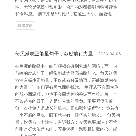
的胪列形状，使页面看起来更有秩序感，普及举座协作
性。无论是笔墨也曾图形，合理的对都都能增强可读性
和专科感。 接下来是**对比**，它通过大小、面喜悦
维修资讯
每天励志正能量句子，激励前行力量
2026-04-03
在生涯的路径中，咱们频频会碰到繁难与阴暗，而一句
节略的励志句子，经常能成为照亮前路的光。每天给我
方注入极少正能量，不仅或者普及情谊，还能激励内在
的力量，让咱们更有勇气面临挑战。 生涯从不会因为你
的胆小而温顺，但也不会因为你的鉴定而狰狞。每一个
不曾起舞的日子，齐是对人命的亏负。不要局促失败，
每一次摔倒齐是成长的机会。正如那句话所说：“你若有
一个不服的灵魂，眼下就会有一派坚实的地皮。” 每天朝
晨，给我方一个浅笑，告诉我方：今天也要加油！不管
前哨是好天依然风雨，齐要保抓一颗积极进取的心。竭