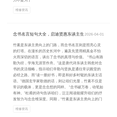
力不是为了
维修资讯
念书名言短句大全，启迪贤惠东谈主生
2026-04-01
竹素是东谈主类向上的门路，而念书名言则是照亮心灵
的灯塔。在漫长的历史长河中，遍及先贤用精真金不怕
火而深切的语言，谈出了念书的真理与价值。 “书山有路
勤为径，学海无涯苦作舟。”这是唐代诗东谈主韩愈对念
书的灵活领略，指示咱们辛勤与坚执是通往常识殿堂的
必经之路。而“读一册好书，即是和好多时髦的东谈主话
语。”德国玄学家歌德的话，则让咱们光显，竹素不仅是
常识的载体，更是念念想的同样。 “念书破万卷，动笔如
有神。”杜甫的诗句告诉咱们，泛泛阅读能擢升咱们的抒
发智力与念念维深度。同期，“竹素是东谈主类向上的门
维修资讯