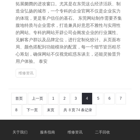
拓展阛阓的进攻窗口。尤其是在东莞这么经济活跃、制
造业弘扬的城市，一个专科的企业官网不仅是企业实力
的体现，更是客户信任的基石。 东莞网站制作需要齐集
腹地特质与企业需求，打造兼具好意思不雅性与实用性
的网站。专科的网站开辟公司会阐发企业的行业属性、
见解客户群以及品牌定位，进行定制化狡计。从页面布
局、颜色搭配到功能模块的配置，每一个细节皆历程尽
心筹划，确保网站不仅视觉眩惑东谈主，还能灵验晋升
用户体验。 泰安
维修资讯
首页
上一页
1
2
3
4
5
6
7
8
下一页
末页
共
8
页
74
条记录
关于我们
服务指南
维修资讯
二手回收