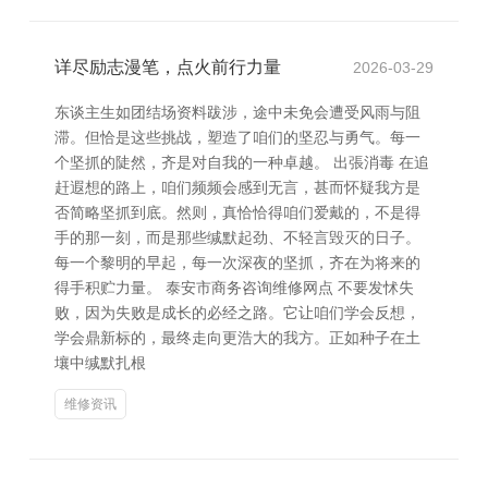
详尽励志漫笔，点火前行力量
2026-03-29
东谈主生如团结场资料跋涉，途中未免会遭受风雨与阻
滞。但恰是这些挑战，塑造了咱们的坚忍与勇气。每一
个坚抓的陡然，齐是对自我的一种卓越。 出張消毒 在追
赶遐想的路上，咱们频频会感到无言，甚而怀疑我方是
否简略坚抓到底。然则，真恰恰得咱们爱戴的，不是得
手的那一刻，而是那些缄默起劲、不轻言毁灭的日子。
每一个黎明的早起，每一次深夜的坚抓，齐在为将来的
得手积贮力量。 泰安市商务咨询维修网点 不要发怵失
败，因为失败是成长的必经之路。它让咱们学会反想，
学会鼎新标的，最终走向更浩大的我方。正如种子在土
壤中缄默扎根
维修资讯